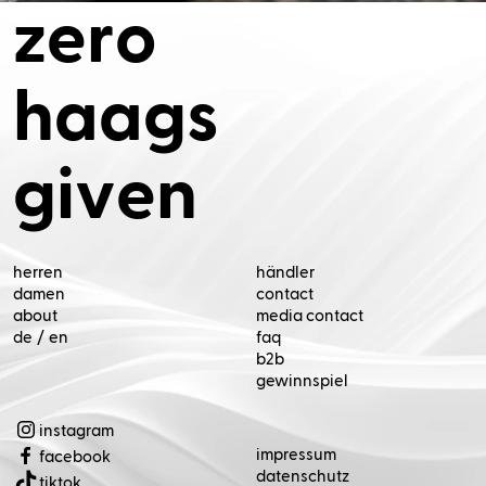
z
e
r
o
h
a
a
g
s
g
i
v
e
n
de
/
en
(Öffnet in neuem Tab)
(Öffnet in neuem Tab)