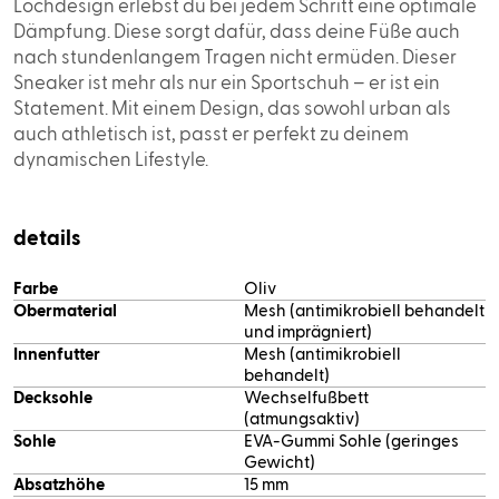
Lochdesign erlebst du bei jedem Schritt eine optimale
Dämpfung. Diese sorgt dafür, dass deine Füße auch
nach stundenlangem Tragen nicht ermüden. Dieser
Sneaker ist mehr als nur ein Sportschuh – er ist ein
Statement. Mit einem Design, das sowohl urban als
auch athletisch ist, passt er perfekt zu deinem
dynamischen Lifestyle.
details
Farbe
Oliv
Obermaterial
Mesh (antimikrobiell behandelt
und imprägniert)
Innenfutter
Mesh (antimikrobiell
behandelt)
Decksohle
Wechselfußbett
(atmungsaktiv)
Sohle
EVA-Gummi Sohle (geringes
Gewicht)
Absatzhöhe
15 mm